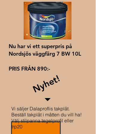
Nu har vi ett superpris på
Nordsjös väggfärg 7 BW 10L
PRIS FRÅN 890:-
Nyhet!
Vi säljer Dalaproflis takplåt.
Beställ takplåt i måtten du vill ha!
Välj stilpanna tegelprofil eller
trp20